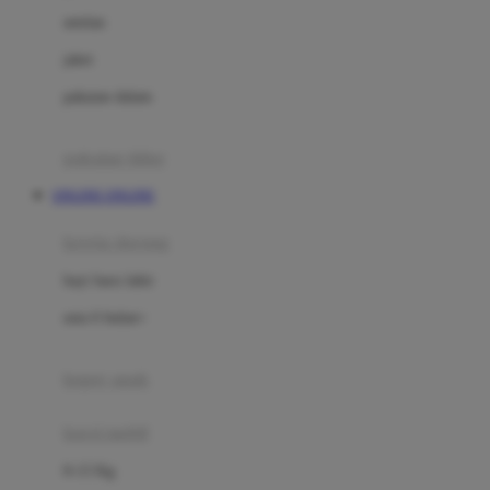
Dae Organics
setelan
Docare
jaket
Doona
pakaian dalam
Down To Earth
Drew
pakaian tidur
Dr. Brown's
ONLINE ONLINE
E
kereta dorong
ELC
bayi baru lahir
Ergobaby
usia 6 bulan+
Expert Care
koper anak
Ezyroller
kursi mobil
F
0-13 Kg
Felt So Sweet