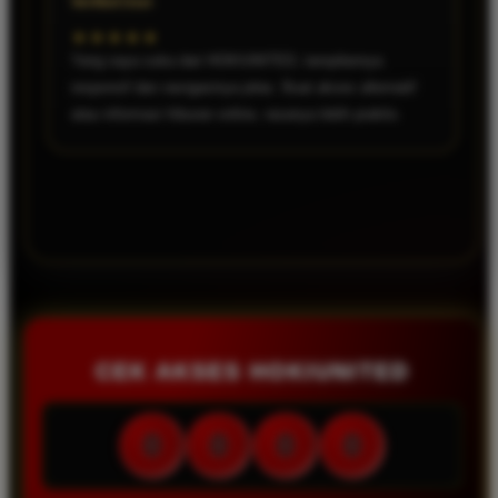
Verified User
★★★★☆
Kontennya lebih enak dibaca, tidak terlalu padat, dan
susunan informasinya rapi. Akses halaman juga stabil
saat dibuka dari mobile.
CEK AKSES HOKIUNITED
0
0
0
0