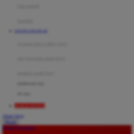
Moby
bak mandi
Momami
handuk
Mothercare
ONLINE ONLINE 4D
Mustela
ayunan dan walker bayi
My Buddy Tag
My K
alas bermain anak bayi
N
mainan anak bayi
Naif
mothercare toys
Nike
elc toys
Nordic Natural
HOKIUNITED
Nuby
Akun Saya
Nuna
Masuk
lewati ke Konten
O