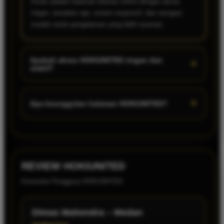
Aman adalah halaman hiburan online dengan akses
ringan, tampilan rapi, sistem responsif, dan navigasi
mudah untuk pengalaman yang lebih nyaman.
Apakah akses HOKIUNITED ringan dan
+
stabil?
Ya, halaman HOKIUNITED dirancang responsif dengan
struktur ringan, sehingga pengguna dapat membuka
+
Apa keunggulan halaman HOKIUNITED?
informasi utama, tombol login, dan alternatif dengan
lebih praktis dari berbagai perangkat.
Keunggulannya ada pada tampilan modern, susunan
informasi rapi, tombol akses jelas, serta konten yang
dibuat natural tanpa keyword stuffing.
REVIEW HOKIUNITED
Komentar Pengguna HOKIUNITED
M. Surya – Bandung