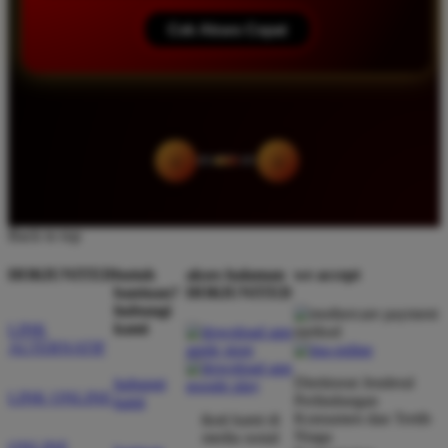
Cek Akses Cepat
‹
›
Back to top
HOKIUNITED
butuh
akses halaman
we accept
bantuan?
HOKIUNITED
hubungi
kami
LINK
ALTERNATIF
Direktorat Jenderal
hubungi
LINK ONLINE
Perlindungan
kami
Konsumen dan Tertib
ikuti kami di
Niaga
media sosial
ONLINE