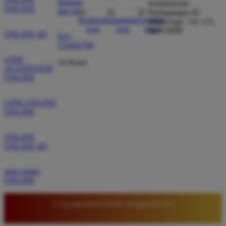
bantuan
Kementerian
ONLINE
dan faq
Perdagangan RI
WhatsApp: +62 123
8888 8989
ONLINE 4D
021-
123456789
LINK
24 Hours
ALTERNATIF
ONLINE
LINK ONLINE
ONLINE
ONLINE
ONLINE 4D
situs online
ONLINE
© Copyright HOKIUNITED. All Rights Reserved.